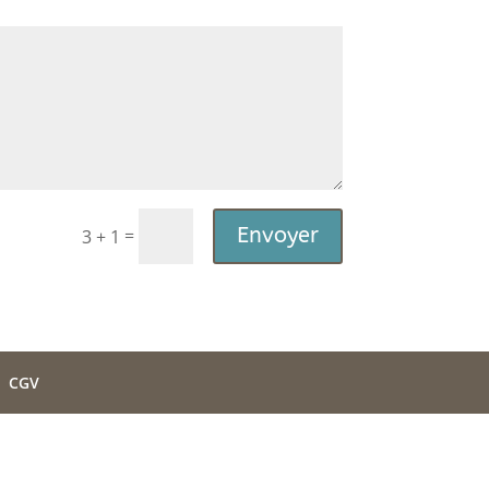
Envoyer
=
3 + 1
CGV