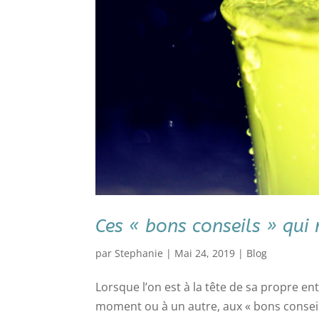
Ces « bons conseils » qui
par
Stephanie
|
Mai 24, 2019
|
Blog
Lorsque l’on est à la tête de sa propre en
moment ou à un autre, aux « bons conseils