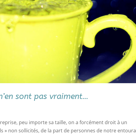
 n’en sont pas vraiment…
treprise, peu importe sa taille, on a forcément droit à un
 » non sollicités, de la part de personnes de notre entoura