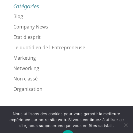
Catégories
Blog
Company News
Etat d'esprit
Le quotidien de l'Entrepreneuse
Marketing
Networking
Non classé
Organisation
Nous utilisons des cookies pour vous garantir la meilleure
Mentions légales
expérience sur notre site web. Si vous continuez à utiliser ce
site, nous supposerons que vous en êtes satisfait.
Politique de confidentialité
Contact
CGV