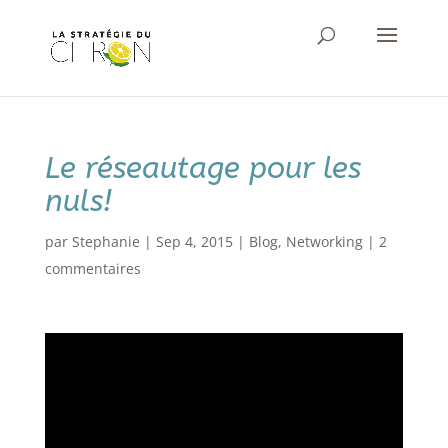
Le réseautage pour les
nuls!
par
Stephanie
|
Sep 4, 2015
|
Blog
,
Networking
|
2
commentaires