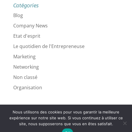
Catégories
Blog
Company News
Etat d'esprit
Le quotidien de l'Entrepreneuse
Marketing
Networking
Non classé
Organisation
Nous utilisons des cookies pour vous garantir la meilleure
Mentions légales
expérience sur notre site web. Si vous continuez à utiliser ce
site, nous supposerons que vous en êtes satisfait.
Politique de confidentialité
Contact
CGV