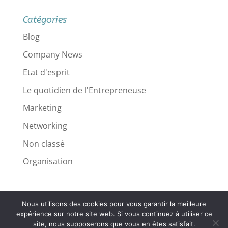
Catégories
Blog
Company News
Etat d'esprit
Le quotidien de l'Entrepreneuse
Marketing
Networking
Non classé
Organisation
Nous utilisons des cookies pour vous garantir la meilleure
Mentions légales
expérience sur notre site web. Si vous continuez à utiliser ce
site, nous supposerons que vous en êtes satisfait.
Politique de confidentialité
Contact
CGV