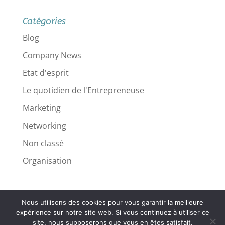
Catégories
Blog
Company News
Etat d'esprit
Le quotidien de l'Entrepreneuse
Marketing
Networking
Non classé
Organisation
Nous utilisons des cookies pour vous garantir la meilleure
Mentions légales
expérience sur notre site web. Si vous continuez à utiliser ce
site, nous supposerons que vous en êtes satisfait.
Politique de confidentialité
Contact
CGV